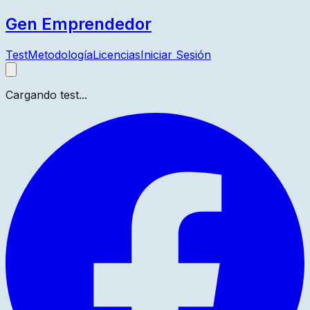
Gen Emprendedor
Test
Metodología
Licencias
Iniciar Sesión
Cargando test...